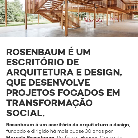
TODOS OS PROJETOS
ARQUITETURA
DESIGN
CONTATO
ROSENBAUM É UM
ESCRITÓRIO DE
FALE CONOSCO
ARQUITETURA E DESIGN,
IMPRENSA
QUE DESENVOLVE
PROJETOS FOCADOS EM
TRANSFORMAÇÃO
SOCIAL.
+
Rosenbaum é um escritório de arquitetura e design
,
fundado e dirigido há mais quase 30 anos por
Marcelo Rosenbaum
, Professor Honoris Causa de