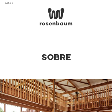
MENU
Rose
HOME
+
O ESCRITÓRIO
SOBRE
SOBRE
EQUIPE
PRÊMIOS
PALESTRAS E WORKSHOPS
PROJETOS