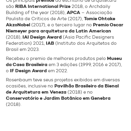
prêmios
Os principais
do escritório de arquitetura
RIBA International Prize
são
2018, o Archdaily
APCA
Building of the year (2018),
– Associação
Tomie Ohtake
Paulista de Críticos de Arte (2017),
AkzoNobel
Premio Oscar
(2017), e o terceiro lugar no
Niemeyer para arquitetura da Latin American
IAI Design Award
(2018),
(Asia Pacific Designers
IAB
Federation) 2021,
(Instituto dos Arquitetos do
Brasil em 2023.
Museu
Recebeu o premio de melhores produtos pelo
da Casa Brasileira
em 3 edições (1999, 2016 e 2017),
IF Design Award
o
em 2022.
Rosenbaum teve seus projetos exibidos em diversas
Pavilhão Brasileiro da Bienal
ocasiões, inclusive no
de Arquitetura em Veneza
(2018) e no
Conservatório e Jardim Botânico em Genebra
(2018).