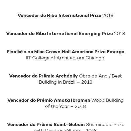
TODOS OS PROJETOS
Vencedor do Riba International Prize
2018
ARQUITETURA
DESIGN
Vencedor do Riba International Emerging Prize
2018
CONTATO
Finalista no Mies Crown Hall Americas Prize Emerge
IIT College of Architecture Chicago.
FALE CONOSCO
IMPRENSA
Vencedor do Prêmio Archdaily
Obra do Ano / Best
Building in Brazil – 2018
Vencedor do Prêmio Amata Ibramen
Wood Building
of the Year – 2018
+
Vencedor do Prêmio Saint-Gobain
Sustainable Prize
with Children Village – 2018