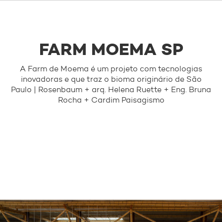
TODOS OS PROJETOS
ARQUITETURA
FARM MOEMA SP
DESIGN
A Farm de Moema é um projeto com tecnologias
CONTATO
inovadoras e que traz o bioma originário de São
Paulo | Rosenbaum + arq. Helena Ruette + Eng. Bruna
FALE CONOSCO
Rocha + Cardim Paisagismo
IMPRENSA
+