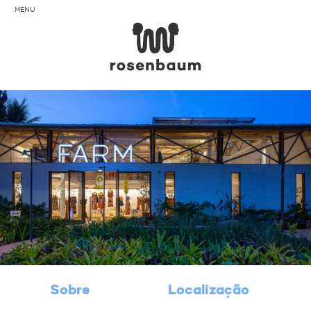
MENU
Rose
HOME
+
O ESCRITÓRIO
SOBRE
EQUIPE
PRÊMIOS
PALESTRAS E WORKSHOPS
Sobre
Localização
PROJETOS